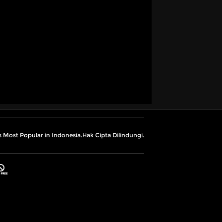
Most Popular in Indonesia.Hak Cipta Dilindungi.