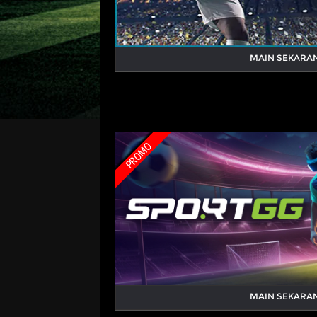
MAIN SEKARA
PROMO
MAIN SEKARA