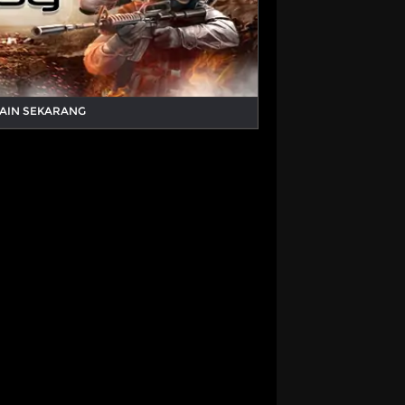
AIN SEKARANG