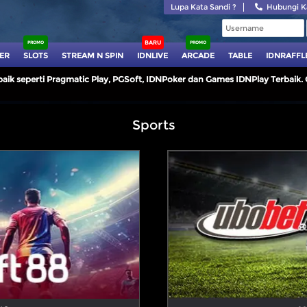
Lupa Kata Sandi ?
Hubungi K
BARU
PROMO
PROMO
ER
SLOTS
STREAM N SPIN
IDNLIVE
ARCADE
TABLE
IDNRAFFL
ti Pragmatic Play, PGSoft, IDNPoker dan Games IDNPlay Terbaik. Gabung se
Sports