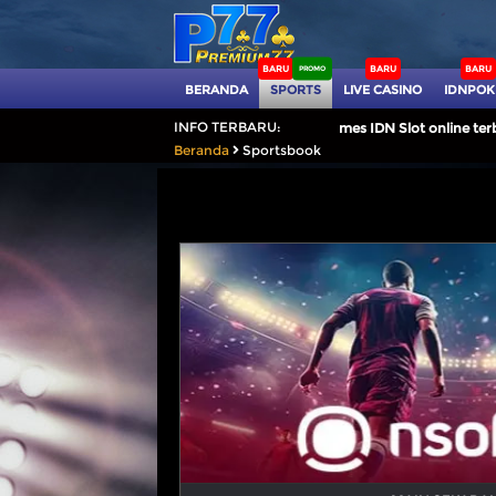
BARU
BARU
BARU
PROMO
BERANDA
SPORTS
LIVE CASINO
IDNPOK
INFO TERBARU:
di Situs Premium77, penyedia layanan games IDN Slot online terbaik seper
Beranda
Sportsbook