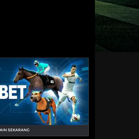
AIN SEKARANG